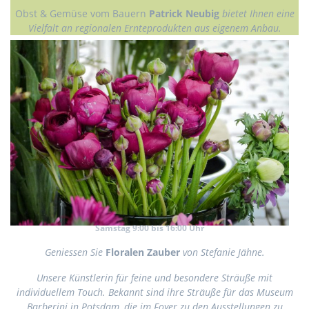
Obst & Gemüse vom Bauern
Patrick Neubig
bietet Ihnen eine
Vielfalt an regionalen Ernteprodukten aus eigenem Anbau.
Samstag 9:00 bis 16:00 Uhr
Geniessen Sie
Floralen Zauber
von Stefanie Jähne.
Unsere Künstlerin für feine und besondere Sträuße mit
individuellem Touch. Bekannt sind ihre Sträuße für das Museum
Barberini in Potsdam, die im Foyer zu den Ausstellungen zu