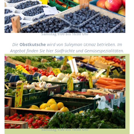
Samstag 9:00 bis 16:00 Uhr
Die
Obstkutsche
wird von Suleyman Ucmaz betrieben. Im
Angebot finden Sie hier Südfrüchte und Gemüsespezialitäten.
Samstag 9:00 bis 16:00 Uhr