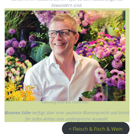
bewundern sind.
Samstag 9:00 bis 16:00 Uhr
Blumen Sühr
verfügt über eine opulente Blumenpracht und bietet
für jeden Anlass eine umfangreiche Auswahl.
< Fleisch & Fisch & Wein